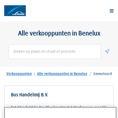
Togg
Alle verkooppunten in Benelux
Geolo
Verkooppunten
|
Alle verkooppunten in Benelux
/
Emmeloord
Bus Handelmij B.V.
Tot 20 juli 2026 Ds. Bleekerstraat 4 Marknesse, per 20
juli 2026 Cavalier 8 Emmeloord