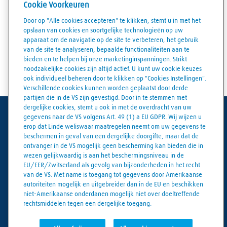
8305 BD
Emmeloord
Cookie Voorkeuren
Door op "Alle cookies accepteren" te klikken, stemt u in met het
opslaan van cookies en soortgelijke technologieën op uw
Winkelgegevens
apparaat om de navigatie op de site te verbeteren, het gebruik
van de site te analyseren, bepaalde functionaliteiten aan te
Routebeschrijving
bieden en te helpen bij onze marketinginspanningen. Strikt
noodzakelijke cookies zijn altijd actief. U kunt uw cookie keuzes
ook individueel beheren door te klikken op "Cookies Instellingen".
Verschillende cookies kunnen worden geplaatst door derde
partijen die in de VS zijn gevestigd. Door in te stemmen met
dergelijke cookies, stemt u ook in met de overdracht van uw
gegevens naar de VS volgens Art. 49 (1) a EU GDPR. Wij wijzen u
Gebruiksvoorwaarden
erop dat Linde weliswaar maatregelen neemt om uw gegevens te
beschermen in geval van een dergelijke doorgifte, maar dat de
Juridische kennisgeving
ontvanger in de VS mogelijk geen bescherming kan bieden die in
wezen gelijkwaardig is aan het beschermingsniveau in de
Gegevensbescherming
EU/EER/Zwitserland als gevolg van bijzonderheden in het recht
van de VS. Met name is toegang tot gegevens door Amerikaanse
Algemene verkoopvoorwaarden
autoriteiten mogelijk en uitgebreider dan in de EU en beschikken
niet-Amerikaanse onderdanen mogelijk niet over doeltreffende
Cookiebeleid
rechtsmiddelen tegen een dergelijke toegang.
Cookie-instellingen