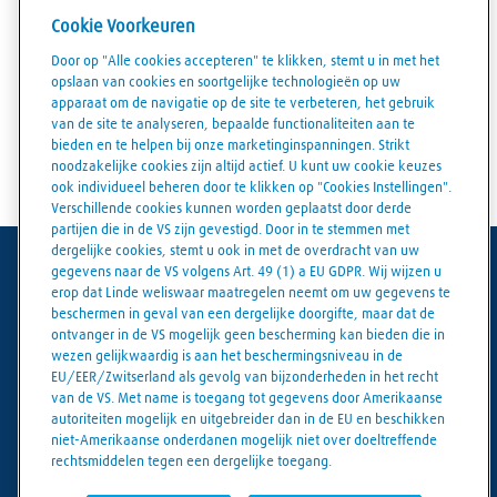
Veldhoven
Cookie Voorkeuren
Door op "Alle cookies accepteren" te klikken, stemt u in met het
West Vlaanderen
opslaan van cookies en soortgelijke technologieën op uw
apparaat om de navigatie op de site te verbeteren, het gebruik
Zeeland
van de site te analyseren, bepaalde functionaliteiten aan te
bieden en te helpen bij onze marketinginspanningen. Strikt
noodzakelijke cookies zijn altijd actief. U kunt uw cookie keuzes
Zuid-Holland
ook individueel beheren door te klikken op "Cookies Instellingen".
Verschillende cookies kunnen worden geplaatst door derde
partijen die in de VS zijn gevestigd. Door in te stemmen met
dergelijke cookies, stemt u ook in met de overdracht van uw
gegevens naar de VS volgens Art. 49 (1) a EU GDPR. Wij wijzen u
Gebruiksvoorwaarden
erop dat Linde weliswaar maatregelen neemt om uw gegevens te
beschermen in geval van een dergelijke doorgifte, maar dat de
Juridische kennisgeving
ontvanger in de VS mogelijk geen bescherming kan bieden die in
wezen gelijkwaardig is aan het beschermingsniveau in de
Gegevensbescherming
EU/EER/Zwitserland als gevolg van bijzonderheden in het recht
van de VS. Met name is toegang tot gegevens door Amerikaanse
Algemene verkoopvoorwaarden
autoriteiten mogelijk en uitgebreider dan in de EU en beschikken
niet-Amerikaanse onderdanen mogelijk niet over doeltreffende
Cookiebeleid
rechtsmiddelen tegen een dergelijke toegang.